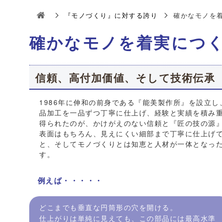
『モノづくり』に対する誇り
確かなモノを
確かなモノを着実につ
信頼、高付加価値、そして技術伝承
1986年に伸和の前身である『能美製作所』を設立
品加工を一品ずつ丁寧に仕上げ、経験と実績を積み
得られたのが、かけがえのない信頼と『匠の技の源
表面はもちろん、見えにくい細部まで丁寧に仕上げ
と、そしてモノづくりとは知恵と人材が一体となっ
す。
例えば・・・・・
どこまでも垂直な円筒形の穴を開ける。
仕上がりは単純に見えても、この部品には最高水準