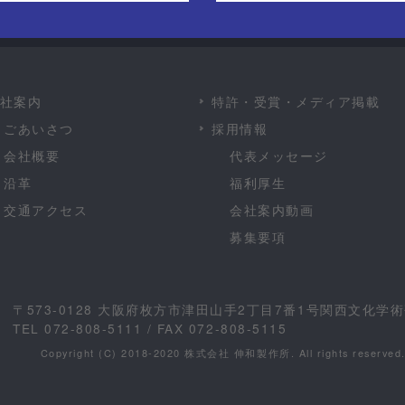
社案内
特許・受賞・メディア掲載
ごあいさつ
採用情報
会社概要
代表メッセージ
沿革
福利厚生
交通アクセス
会社案内動画
募集要項
〒573-0128 大阪府枚方市津田山手2丁目7番1号関西文化
TEL 072-808-5111 / FAX 072-808-5115
Copyright (C) 2018-2020 株式会社 伸和製作所. All rights reserved