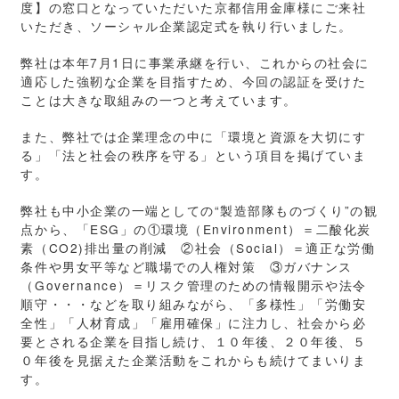
度】の窓口となっていただいた京都信用金庫様にご来社
いただき、ソーシャル企業認定式を執り行いました。
弊社は本年7月1日に事業承継を行い、これからの社会に
適応した強靭な企業を目指すため、今回の認証を受けた
ことは大きな取組みの一つと考えています。
また、弊社では企業理念の中に「環境と資源を大切にす
る」「法と社会の秩序を守る」という項目を掲げていま
す。
弊社も中小企業の一端としての“製造部隊ものづくり”の観
点から、「ESG」の①環境（Environment）＝二酸化炭
素（CO2)排出量の削減 ②社会（Social）＝適正な労働
条件や男女平等など職場での人権対策 ③ガバナンス
（Governance）＝リスク管理のための情報開示や法令
順守・・・などを取り組みながら、「多様性」「労働安
全性」「人材育成」「雇用確保」に注力し、社会から必
要とされる企業を目指し続け、１０年後、２０年後、５
０年後を見据えた企業活動をこれからも続けてまいりま
す。