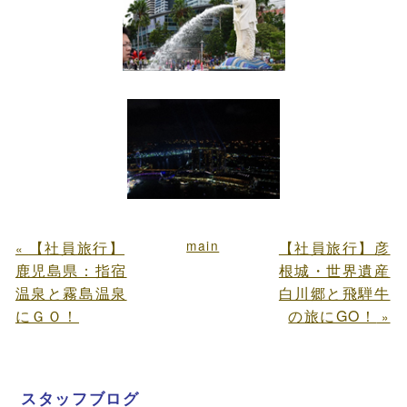
main
【社員旅行】
【社員旅行】彦
«
鹿児島県：指宿
根城・世界遺産
温泉と霧島温泉
白川郷と飛騨牛
にＧＯ！
の旅にGO！
»
スタッフブログ