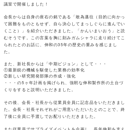
議室で開催しました！
会長からは自身の座右の銘である「敢為邁往（目的に向かっ
て困難をものともせず、自ら決心してまっしぐらに進んでい
くこと）」を紹介いただきました。「かんいまいおう」と読
むそうです。この言葉を胸に刻みガムシャラに走り続けてこ
られたとのお話に、伸和の35年の歴史の重みを感じまし
た。
また、新社長からは「中期ビジョン」として・・・
①最新鋭の機械を駆使した業務の効率化
②新しい研究開発部隊の作成・強化
・・・の5ヶ年計画を掲げられ、強靭な伸和製作所の土台づ
くりをすると説明いただきました。
その後、会長・社長から従業員全員に記念品をいただきまし
た。会長・社長それぞれがご用意いただいたとのことで、終
了後に全員に手渡しでお配りいただきました。
また従業員でサプライズイベントを企画し、長年伸和を支え